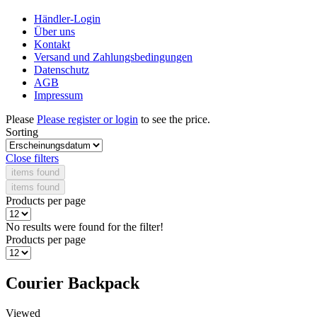
Händler-Login
Über uns
Kontakt
Versand und Zahlungsbedingungen
Datenschutz
AGB
Impressum
Please
Please register or login
to see the price.
Sorting
Close filters
items found
items found
Products per page
No results were found for the filter!
Products per page
Courier Backpack
Viewed