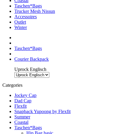
Coastal
Taschen*Bags
Trucker Mesh Nissun
Accessoires
Outlet
Winter
Taschen*Bags
Courier Backpack
Uprock Englisch
Categories
Jockey Cap
Dad Cap
Flexfit
Snapback Yupoong by Flexfit
Summer
Coastal
Taschen*Bags
Hip Bag basic