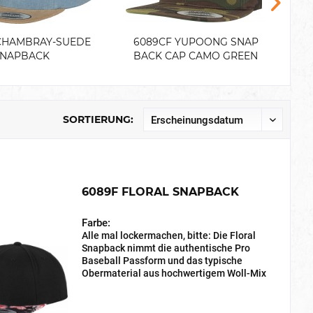
CHAMBRAY-SUEDE
6089CF YUPOONG SNAP
6
SNAPBACK
BACK CAP CAMO GREEN
WOOD
SORTIERUNG:
6089F FLORAL SNAPBACK
Farbe:
Alle mal lockermachen, bitte: Die Floral
Snapback nimmt die authentische Pro
Baseball Passform und das typische
Obermaterial aus hochwertigem Woll-Mix
und fügt einen Schirm mit aufwendigem
Blumenprint auf der Ober- und Unterseite
hinzu –...