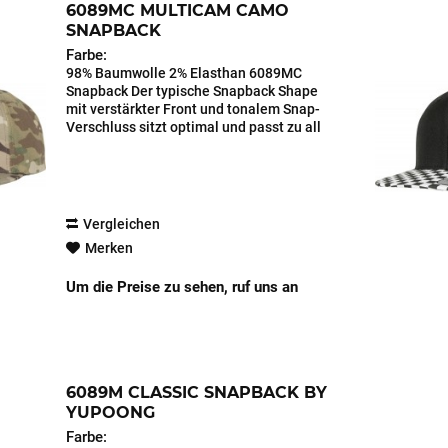
6089MC MULTICAM CAMO
SNAPBACK
Farbe:
98% Baumwolle 2% Elasthan 6089MC
Snapback Der typische Snapback Shape
mit verstärkter Front und tonalem Snap-
Verschluss sitzt optimal und passt zu all
deinen Lieblingsoutfits. Ein Hingucker ist
der MultiCam-Print.
Vergleichen
Merken
Um die Preise zu sehen, ruf uns an
6089M CLASSIC SNAPBACK BY
YUPOONG
Farbe: