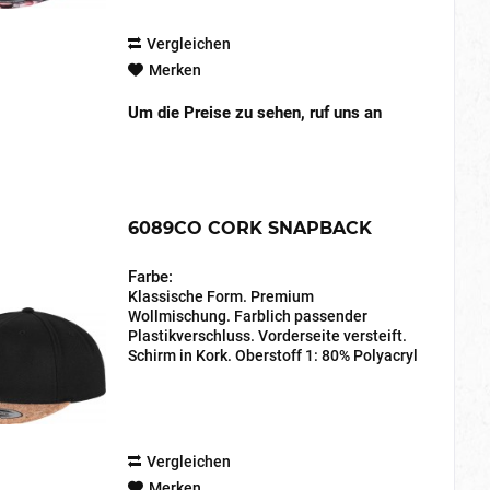
Vergleichen
Merken
Um die Preise zu sehen, ruf uns an
6089CO CORK SNAPBACK
Farbe:
Klassische Form. Premium
Wollmischung. Farblich passender
Plastikverschluss. Vorderseite versteift.
Schirm in Kork. Oberstoff 1: 80% Polyacryl
20% Wolle, A/WOOL SERGE, 382 GSM
Oberstoff 2: 90% Sonstige Fasern 10%
Polyester, CORK, 382 GSM
Vergleichen
Merken