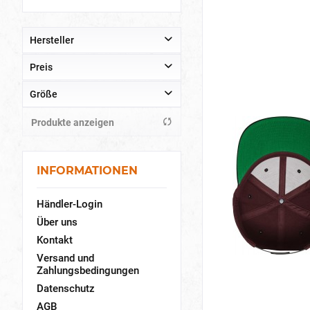
Hersteller
Preis
Uprock
Yupoong
Größe
von
bis
6,50 €
10,90 €
Produkte anzeigen
One - Size - Fits - All
INFORMATIONEN
Händler-Login
Über uns
Kontakt
Versand und
Zahlungsbedingungen
Datenschutz
AGB