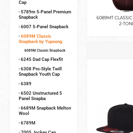
Cap
5789m 5-Panel Premium
Snapback
6089MT CLASSI
2-TON
6007 5-Panel Snapback
6089M Classic
Snapback by Yupoong
6089M Classic Snapback
6245 Dad Cap Flexfit
6308 Pro-Style Twill
Snapback Youth Cap
6389
6502 Unstructured 5
Panel Snapba
6689M Snapback Melton
Wool
6789M
7005 Jockey Cap