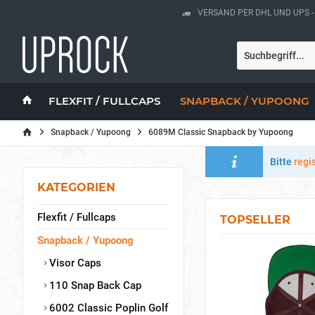
VERSAND PER DHL UND UPS 
FLEXFIT / FULLCAPS
SNAPBACK / YUPOONG
Snapback / Yupoong
6089M Classic Snapback by Yupoong
Bitte
regi
KATEGORIEN
Flexfit / Fullcaps
TOPSELLER
Snapback / Yupoong
Visor Caps
110 Snap Back Cap
6002 Classic Poplin Golf