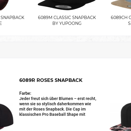
C SNAPBACK
6089M CLASSIC SNAPBACK
6089CH 
E
BY YUPOONG
6089R ROSES SNAPBACK
Farbe:
Jeder freut sich über Blumen – erst recht,
wenn sie so stylisch daherkommen wie
mit der Roses Snapback. Die Cap im
klassischen Pro Baseball Shape mit
verstärkter Front und tonalem Snap-
Verschluss überrascht mit einem
dezenten Rosen-Print...