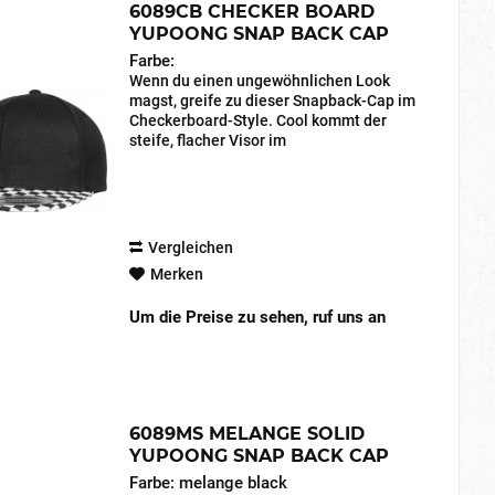
6089CB CHECKER BOARD
YUPOONG SNAP BACK CAP
Farbe:
Wenn du einen ungewöhnlichen Look
magst, greife zu dieser Snapback-Cap im
Checkerboard-Style. Cool kommt der
steife, flacher Visor im
Schachbrettmuster. Für die optimale
Passform sorgt der patentierte Snapback-
Verschluss. MODELL 6089CB...
Vergleichen
Merken
Um die Preise zu sehen, ruf uns an
6089MS MELANGE SOLID
YUPOONG SNAP BACK CAP
Farbe: melange black