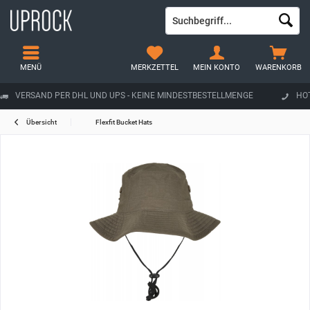
MENÜ
MERKZETTEL
MEIN KONTO
WARENKORB
VERSAND PER DHL UND UPS - KEINE MINDESTBESTELLMENGE
HOT
Übersicht
Flexfit Bucket Hats