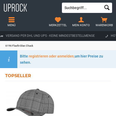
MENÜ
MERKZETTEL
MEIN KONTO
WARENKORB
VERSAND PER DHL UND UPS - KEINE MINDESTBESTELLMENGE
HOT
6196 Flexfit Glen Check
Bitte
registrieren oder anmelden,
um hier Preise zu
sehen.
TOPSELLER