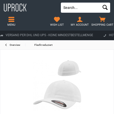
MENU
WISH LIST
MY ACCOUNT
SHOPPING CART
VERSAND PER DHL UND UPS - KEINE MINDESTBESTELLMENGE
HOT
Overview
Flexfit reduziert