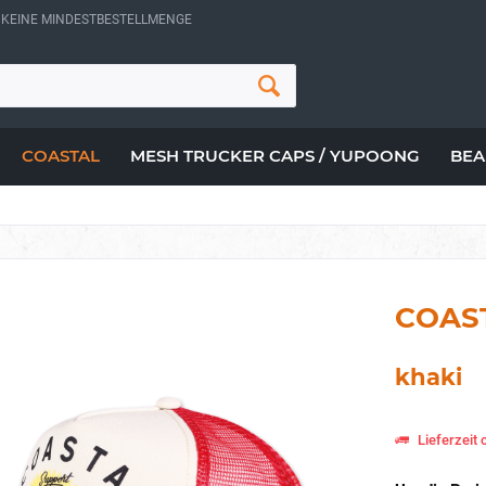
- KEINE MINDESTBESTELLMENGE
COASTAL
MESH TRUCKER CAPS / YUPOONG
BEA
COAST
khaki
Lieferzeit 