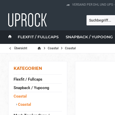
VERSAND PER DHL UND UPS 
FLEXFIT / FULLCAPS
SNAPBACK / YUPOONG
Übersicht
Coastal
Coastal
KATEGORIEN
Flexfit / Fullcaps
Snapback / Yupoong
Coastal
Coastal